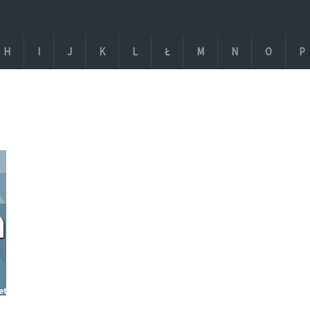
H
I
J
K
L
Ł
M
N
O
P