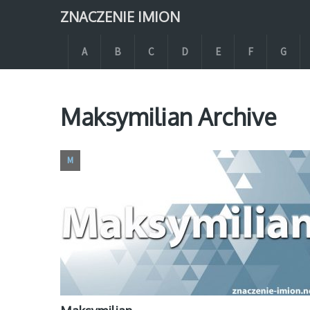
ZNACZENIE IMION
A
B
C
D
E
F
G
Maksymilian Archive
M