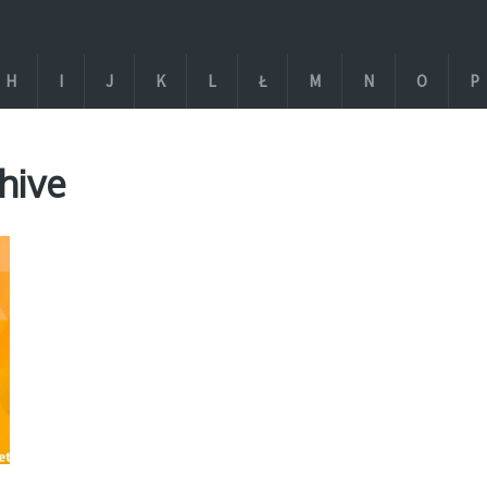
H
I
J
K
L
Ł
M
N
O
P
hive