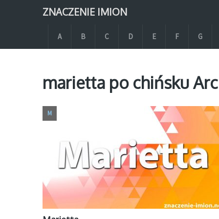
ZNACZENIE IMION
A
B
C
D
E
F
G
marietta po chińsku Arc
M