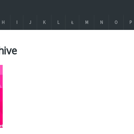
H
I
J
K
L
Ł
M
N
O
P
hive