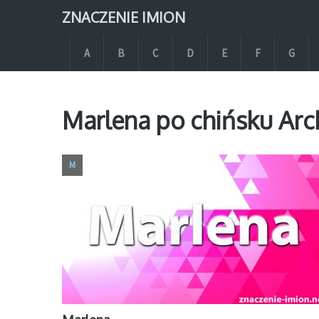
ZNACZENIE IMION
A
B
C
D
E
F
G
Marlena po chińsku Arc
M