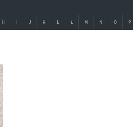
H
I
J
K
L
Ł
M
N
O
P