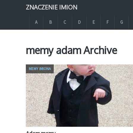
ZNACZENIE IMION
A
B
C
D
E
F
G
memy adam Archive
MEMY IMIONA