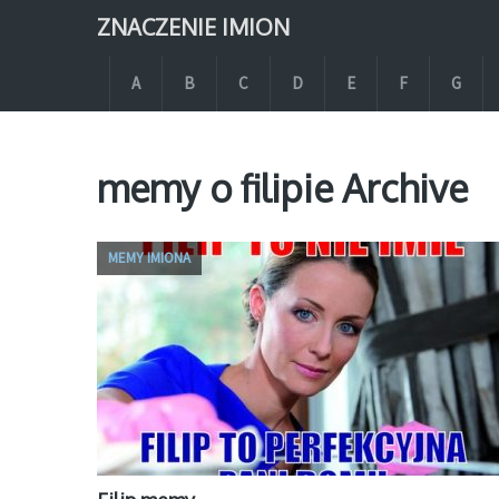
ZNACZENIE IMION
A
B
C
D
E
F
G
memy o filipie Archive
MEMY IMIONA