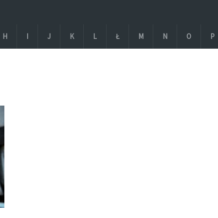
H
I
J
K
L
Ł
M
N
O
P