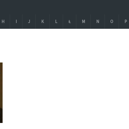
H
I
J
K
L
Ł
M
N
O
P