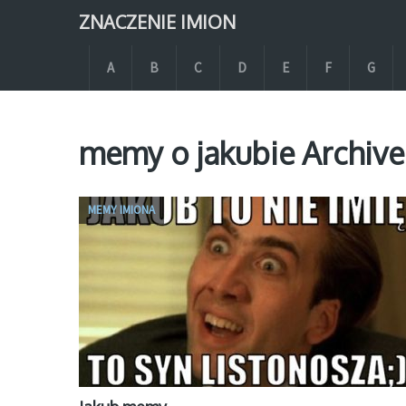
ZNACZENIE IMION
A
B
C
D
E
F
G
memy o jakubie Archive
MEMY IMIONA