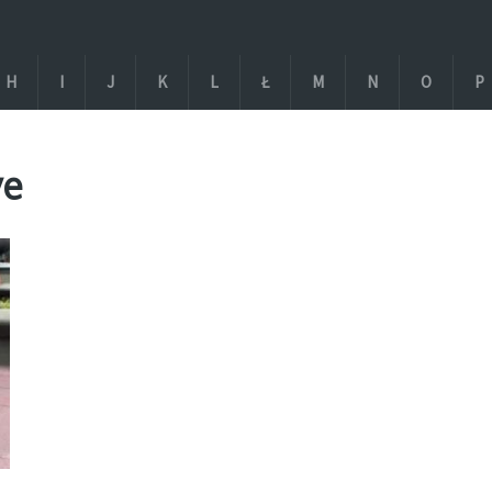
H
I
J
K
L
Ł
M
N
O
P
ve