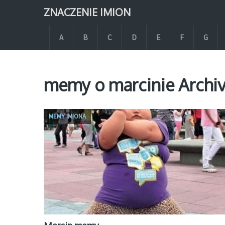
ZNACZENIE IMION
A
B
C
D
E
F
G
memy o marcinie Archi
MEMY IMIONA