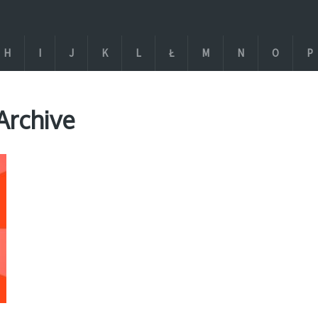
H
I
J
K
L
Ł
M
N
O
P
Archive