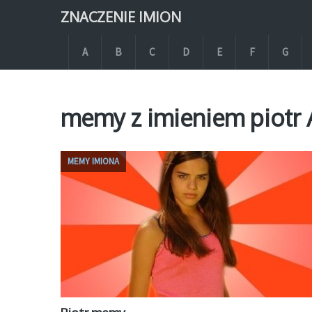
ZNACZENIE IMION
A
B
C
D
E
F
G
memy z imieniem piotr 
MEMY IMIONA