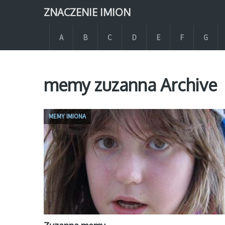
ZNACZENIE IMION
A
B
C
D
E
F
G
memy zuzanna Archive
MEMY IMIONA