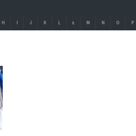
H
I
J
K
L
Ł
M
N
O
P