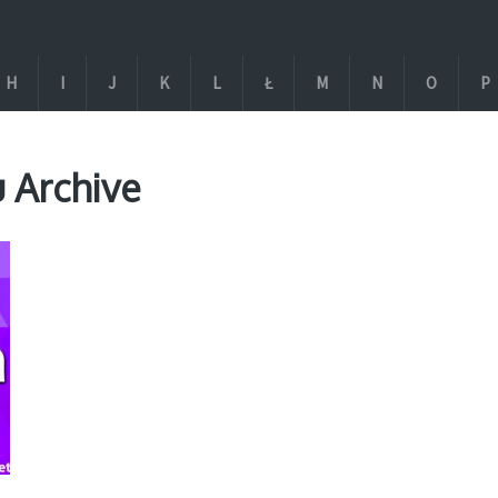
H
I
J
K
L
Ł
M
N
O
P
 Archive