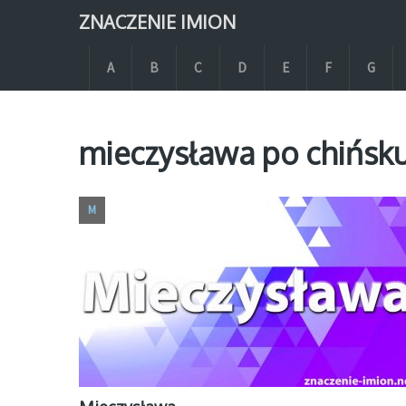
ZNACZENIE IMION
A
B
C
D
E
F
G
mieczysława po chińsku
M