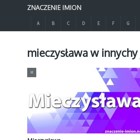
ZNACZENIE IMION
A
B
C
D
E
F
G
mieczysława w innychy 
M