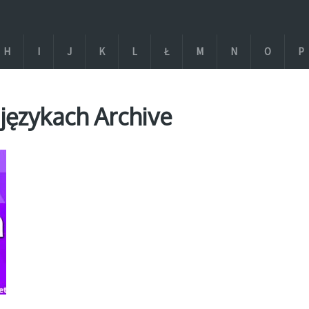
H
I
J
K
L
Ł
M
N
O
P
językach Archive