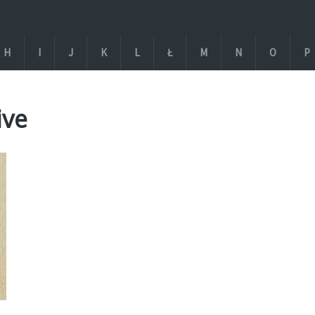
H
I
J
K
L
Ł
M
N
O
P
ive