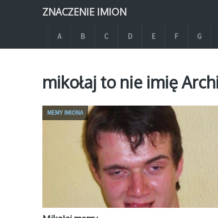
ZNACZENIE IMION
A
B
C
D
E
F
G
mikołaj to nie imię Arch
MEMY IMIONA