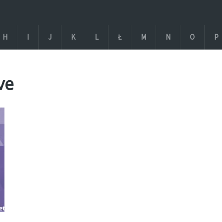
H
I
J
K
L
Ł
M
N
O
P
ve