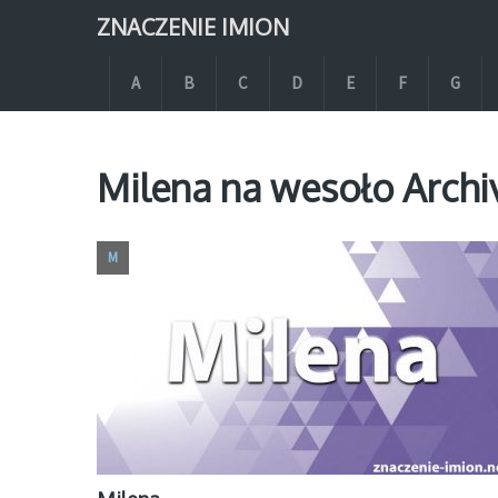
ZNACZENIE IMION
A
B
C
D
E
F
G
Milena na wesoło Archi
M