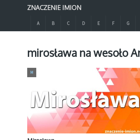
ZNACZENIE IMION
A
B
C
D
E
F
G
mirosława na wesoło A
M