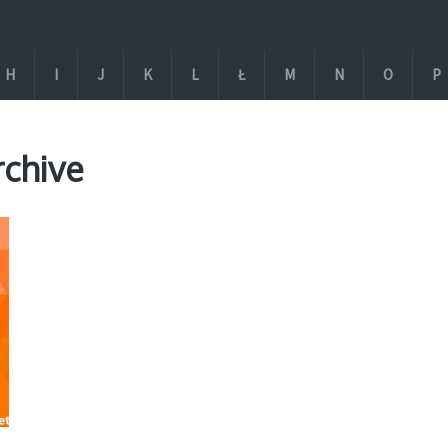
H
I
J
K
L
Ł
M
N
O
P
rchive