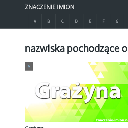
ZNACZENIE IMION
A
B
C
D
E
F
G
nazwiska pochodzące od
G