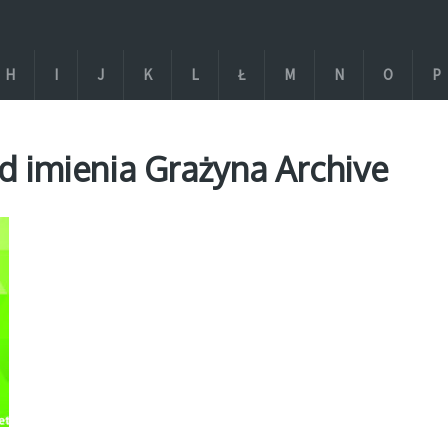
H
I
J
K
L
Ł
M
N
O
P
 imienia Grażyna Archive