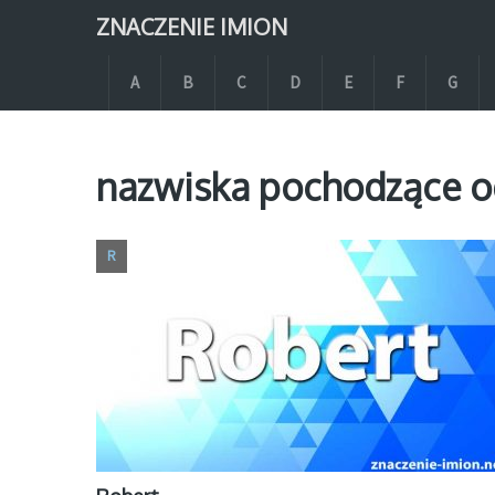
ZNACZENIE IMION
A
B
C
D
E
F
G
nazwiska pochodzące od
R