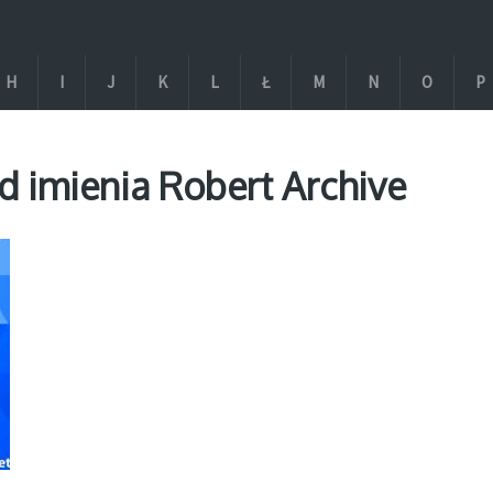
H
I
J
K
L
Ł
M
N
O
P
 imienia Robert Archive