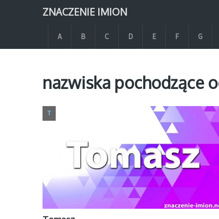
ZNACZENIE IMION
A
B
C
D
E
F
G
nazwiska pochodzące o
T