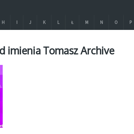
H
I
J
K
L
Ł
M
N
O
P
d imienia Tomasz Archive