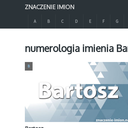
ZNACZENIE IMION
A
B
C
D
E
F
G
numerologia imienia Ba
B