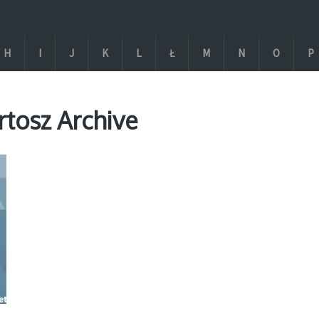
H
I
J
K
L
Ł
M
N
O
P
rtosz Archive