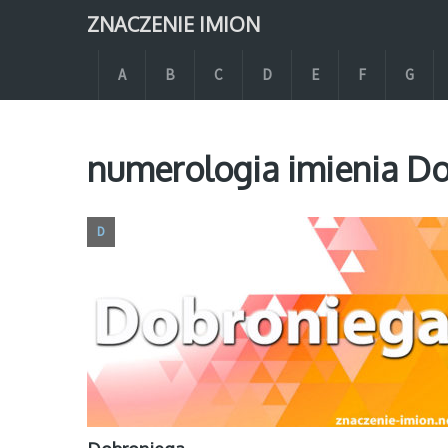
ZNACZENIE IMION
A
B
C
D
E
F
G
numerologia imienia Do
D