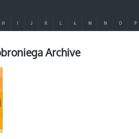
H
I
J
K
L
Ł
M
N
O
P
broniega Archive