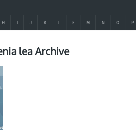
H
I
J
K
L
Ł
M
N
O
P
nia lea Archive