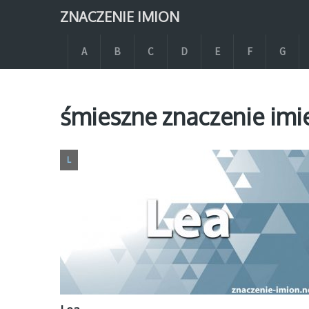
ZNACZENIE IMION
A
B
C
D
E
F
G
śmieszne znaczenie imie
L