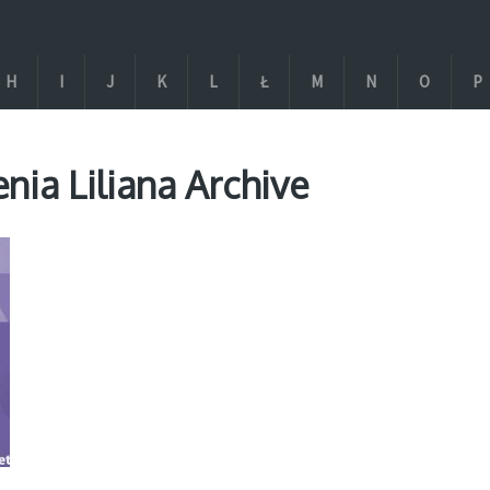
H
I
J
K
L
Ł
M
N
O
P
nia Liliana Archive