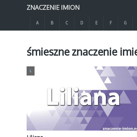
ZNACZENIE IMION
A
B
C
D
E
F
G
śmieszne znaczenie imie
L