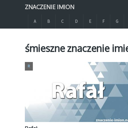
ZNACZENIE IMION
A
B
C
D
E
F
G
śmieszne znaczenie imie
R