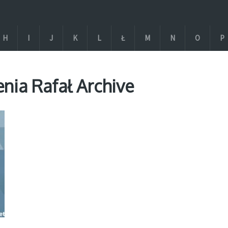
H
I
J
K
L
Ł
M
N
O
P
nia Rafał Archive