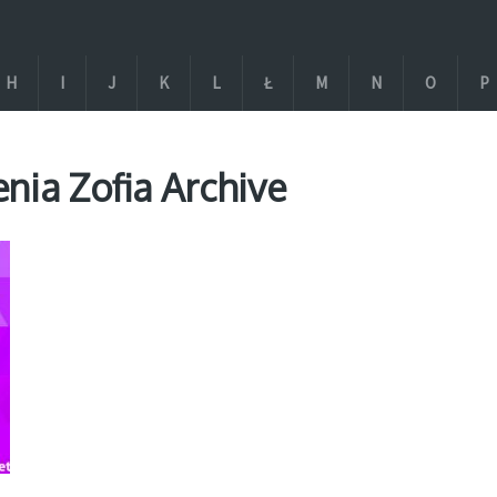
H
I
J
K
L
Ł
M
N
O
P
nia Zofia Archive