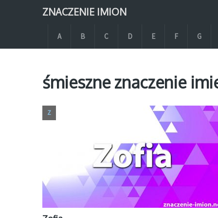
ZNACZENIE IMION
A
B
C
D
E
F
G
śmieszne znaczenie imie
Z