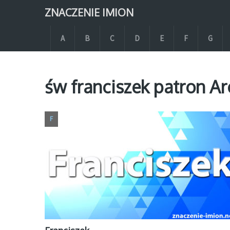
ZNACZENIE IMION
A
B
C
D
E
F
G
św franciszek patron Ar
F