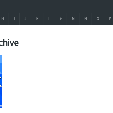
H
I
J
K
L
Ł
M
N
O
P
chive