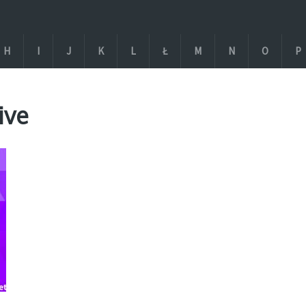
H
I
J
K
L
Ł
M
N
O
P
ive