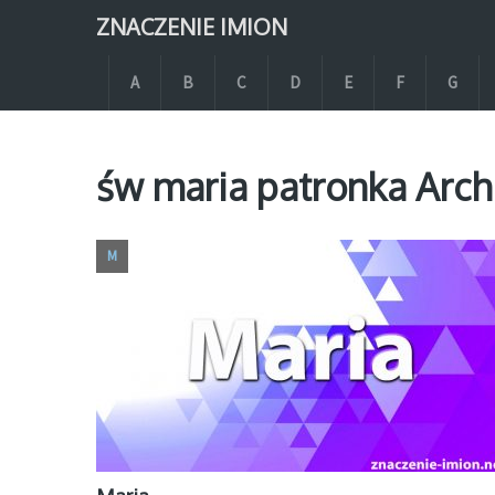
ZNACZENIE IMION
A
B
C
D
E
F
G
św maria patronka Arch
M