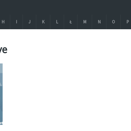
H
I
J
K
L
Ł
M
N
O
P
ve