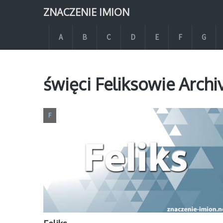
ZNACZENIE IMION
A
B
C
D
E
F
G
święci Feliksowie Archi
F