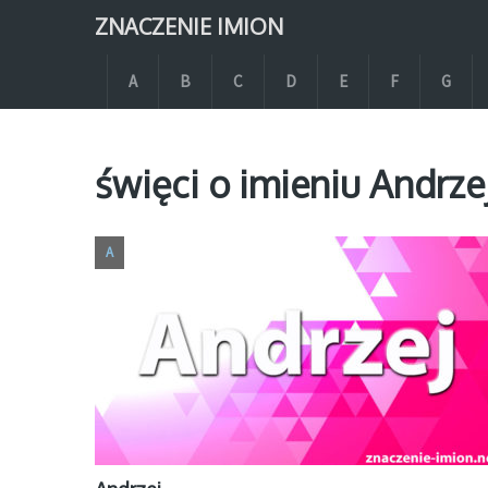
ZNACZENIE IMION
A
B
C
D
E
F
G
święci o imieniu Andrze
A