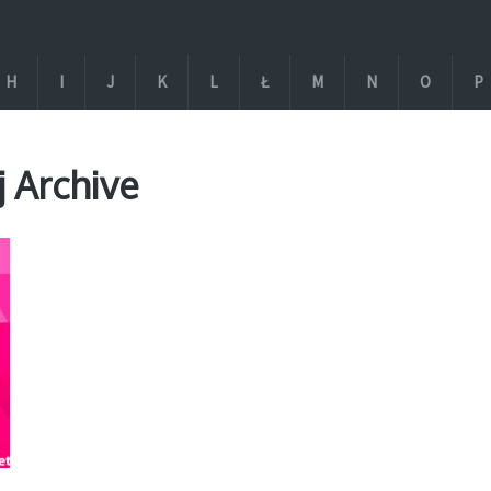
H
I
J
K
L
Ł
M
N
O
P
j Archive