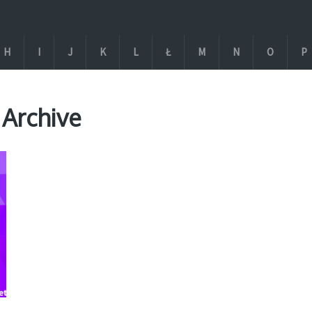
H
I
J
K
L
Ł
M
N
O
P
 Archive