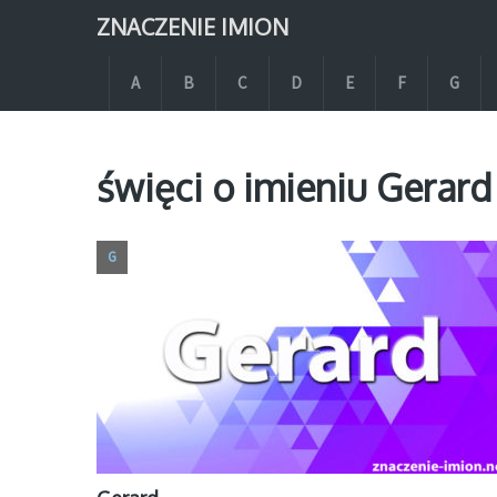
ZNACZENIE IMION
A
B
C
D
E
F
G
święci o imieniu Gerard
G