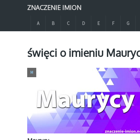
ZNACZENIE IMION
A
B
C
D
E
F
G
święci o imieniu Maury
M