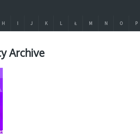
H
I
J
K
L
Ł
M
N
O
P
cy Archive