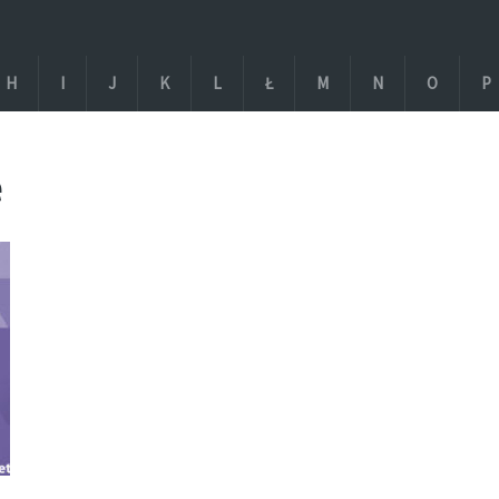
H
I
J
K
L
Ł
M
N
O
P
e