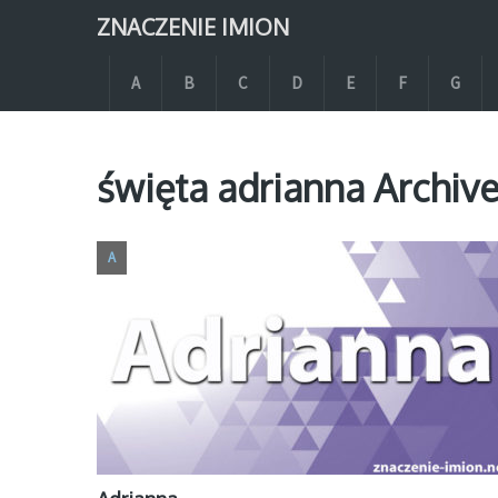
ZNACZENIE IMION
A
B
C
D
E
F
G
święta adrianna Archiv
A