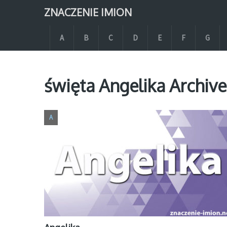
ZNACZENIE IMION
A
B
C
D
E
F
G
święta Angelika Archive
A