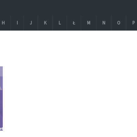
H
I
J
K
L
Ł
M
N
O
P