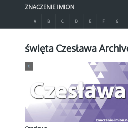
ZNACZENIE IMION
A
B
C
D
E
F
G
święta Czesława Archiv
C