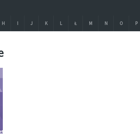
H
I
J
K
L
Ł
M
N
O
P
e