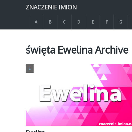
ZNACZENIE IMION
A
B
C
D
E
F
G
święta Ewelina Archive
E