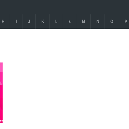
H
I
J
K
L
Ł
M
N
O
P