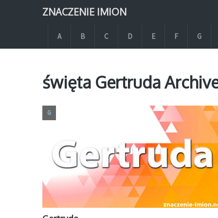
ZNACZENIE IMION
A
B
C
D
E
F
G
święta Gertruda Archiv
G