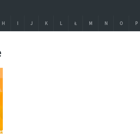
H
I
J
K
L
Ł
M
N
O
P
e