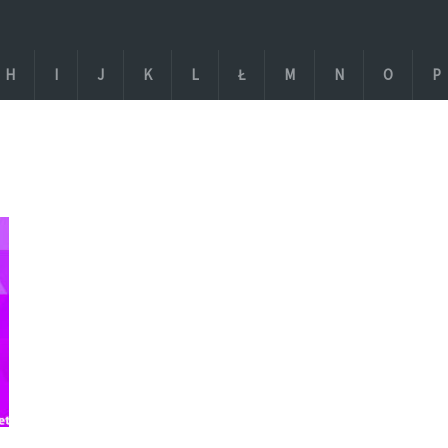
H
I
J
K
L
Ł
M
N
O
P