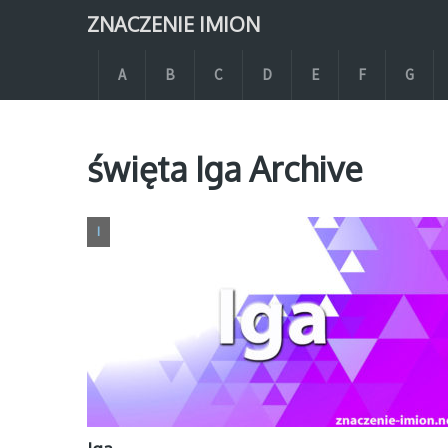
ZNACZENIE IMION
A
B
C
D
E
F
G
święta Iga Archive
I