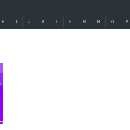
H
I
J
K
L
Ł
M
N
O
P