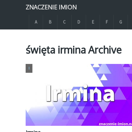
ZNACZENIE IMION
A
B
C
D
E
F
G
święta irmina Archive
I