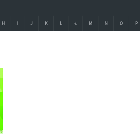
H
I
J
K
L
Ł
M
N
O
P