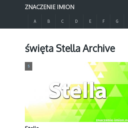
ZNACZENIE IMION
A
B
C
D
E
F
G
święta Stella Archive
S