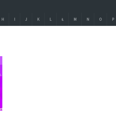
H
I
J
K
L
Ł
M
N
O
P