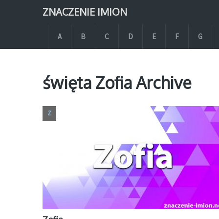
ZNACZENIE IMION
A
B
C
D
E
F
G
święta Zofia Archive
Z