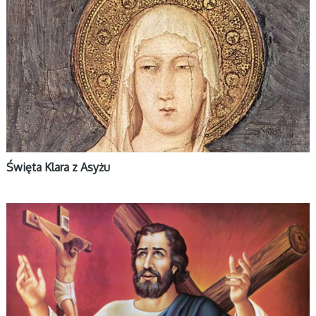
ŚWIĘCI
Święta Klara z Asyżu
ŚWIĘCI