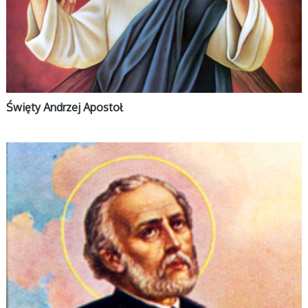
Święty Andrzej Apostoł
ŚWIĘCI