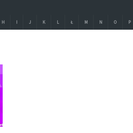
H
I
J
K
L
Ł
M
N
O
P