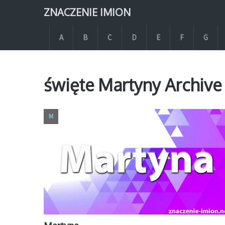
ZNACZENIE IMION
A
B
C
D
E
F
G
święte Martyny Archive
M