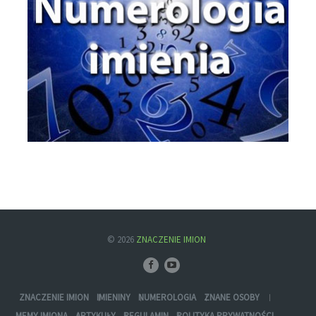
© 2026
ZNACZENIE IMION
ZNACZENIE IMION
IMIENINY
NUMEROLOGIA
ZNANE OSOBY
MEMY IMIONA
ARTYKUŁY
REGULAMIN
POLITYKA PRYWATNOŚCI