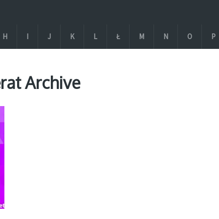
H
I
J
K
L
Ł
M
N
O
P
rat Archive