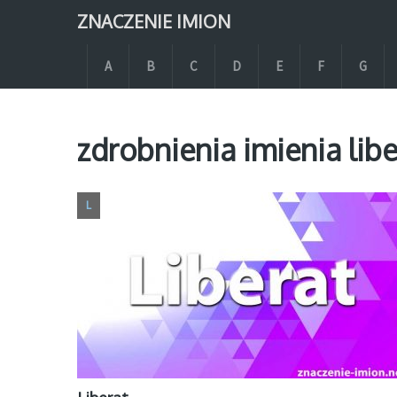
ZNACZENIE IMION
A
B
C
D
E
F
G
zdrobnienia imienia libe
L