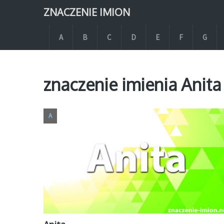
ZNACZENIE IMION
A
B
C
D
E
F
G
znaczenie imienia Anita
A