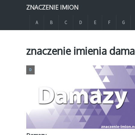
ZNACZENIE IMION
A
B
C
D
E
F
G
znaczenie imienia dama
D