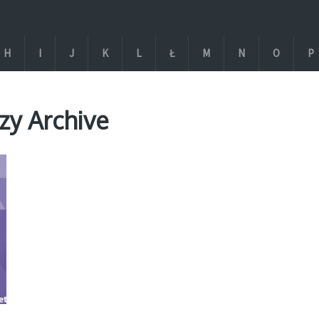
H
I
J
K
L
Ł
M
N
O
P
zy Archive