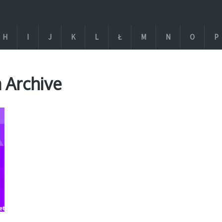
H
I
J
K
L
Ł
M
N
O
P
 Archive