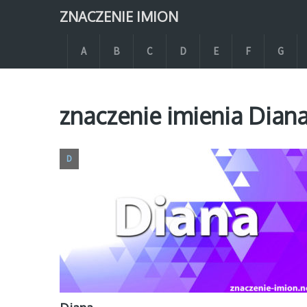
ZNACZENIE IMION
A
B
C
D
E
F
G
znaczenie imienia Diana
D