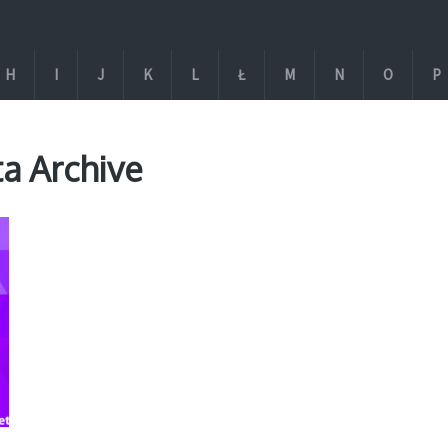
H
I
J
K
L
Ł
M
N
O
P
ta Archive