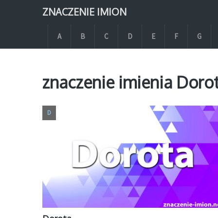
ZNACZENIE IMION
A
B
C
D
E
F
G
znaczenie imienia Doro
D