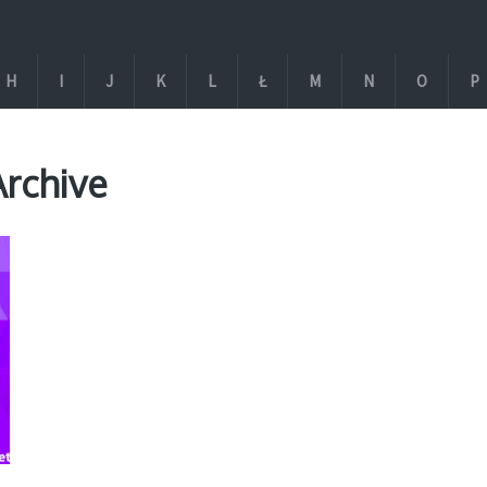
H
I
J
K
L
Ł
M
N
O
P
Archive