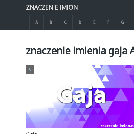
ZNACZENIE IMION
A
B
C
D
E
F
G
znaczenie imienia gaja 
G