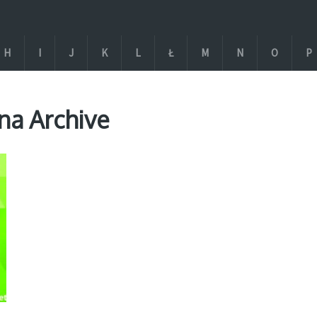
H
I
J
K
L
Ł
M
N
O
P
nna Archive