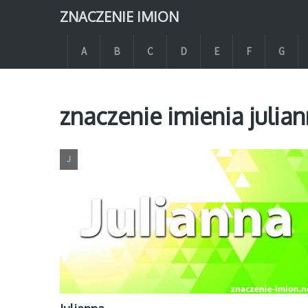
ZNACZENIE IMION
A
B
C
D
E
F
G
znaczenie imienia julia
J