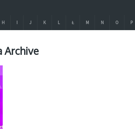
H
I
J
K
L
Ł
M
N
O
P
a Archive