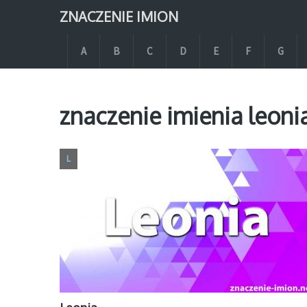
ZNACZENIE IMION
A
B
C
D
E
F
G
znaczenie imienia leoni
L