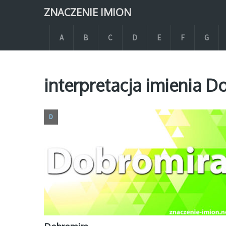
ZNACZENIE IMION
A
B
C
D
E
F
G
interpretacja imienia D
D