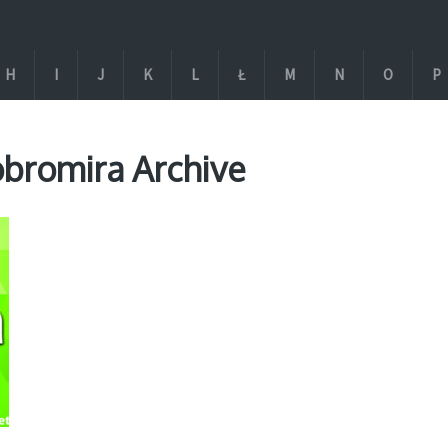
H
I
J
K
L
Ł
M
N
O
P
obromira Archive